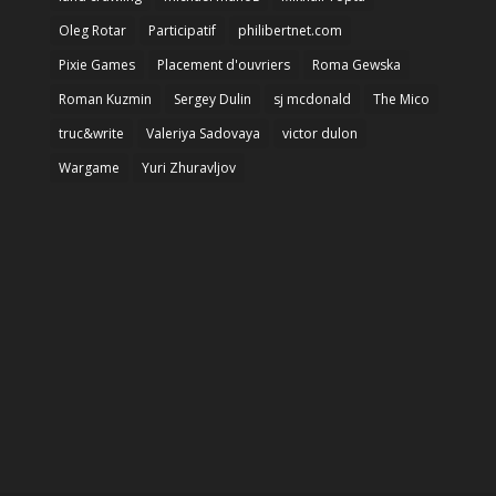
Oleg Rotar
Participatif
philibertnet.com
Pixie Games
Placement d'ouvriers
Roma Gewska
Roman Kuzmin
Sergey Dulin
sj mcdonald
The Mico
truc&write
Valeriya Sadovaya
victor dulon
Wargame
Yuri Zhuravljov