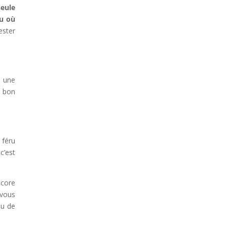
seule
eu où
ester
t une
, bon
 féru
c’est
ncore
 vous
eu de