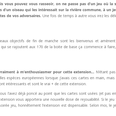
mais vous pouvez vous rasseoir, on ne passe pas d’un jeu où la 
es d’un oiseau qui les intéressait sur la rivière commune, à un j
tes de vos adversaires.
Une fois de temps à autre vous irez les dél
veaux objectifs de fin de manche sont les bienvenus et amènen
es qui se rajoutent aux 170 de la boite de base ça commence à faire
e vraiment à m’enthousiasmer pour cette extension…
N’étant pas
elles espèces européennes lorsque j’avais ces cartes en main, mais 
t intéressants et sont le vrai + de cette extension.
vous l’avez déjà poncé au point que les cartes sont usées (et pas e
extension vous apportera une nouvelle dose de rejouabilité. Si le jeu
oirée jeu, honnêtement l’extension est dispensable. Selon moi, le j