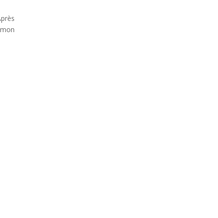
Après
r mon