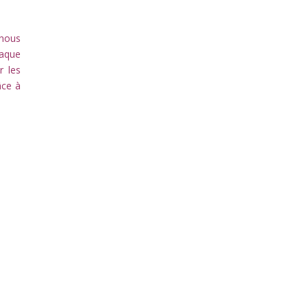
 nous
haque
r les
âce à