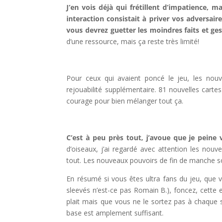
J’en vois déjà qui frétillent d’impatience, 
interaction consistait à priver vos adversair
vous devrez guetter les moindres faits et ges
d’une ressource, mais ça reste très limité!
l
Pour ceux qui avaient poncé le jeu, les nou
rejouabilité supplémentaire. 81 nouvelles cart
courage pour bien mélanger tout ça.
l
C’est à peu près tout, j’avoue que je pein
d’oiseaux, j’ai regardé avec attention les nouv
tout. Les nouveaux pouvoirs de fin de manche son
En résumé si vous êtes ultra fans du jeu, que 
sleevés n’est-ce pas Romain B.), foncez, cette 
plait mais que vous ne le sortez pas à chaque s
base est amplement suffisant.