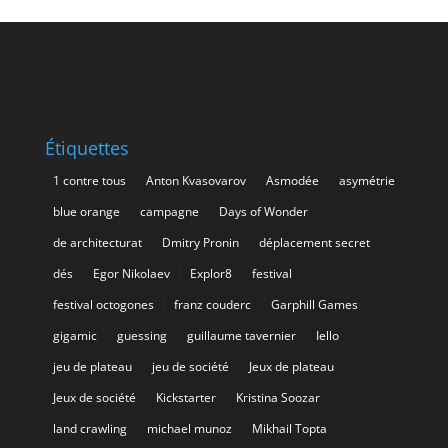
Étiquettes
1 contre tous
Anton Kvasovarov
Asmodée
asymétrie
blue orange
campagne
Days of Wonder
de architecturat
Dmitry Pronin
déplacement secret
dés
Egor Nikolaev
Explor8
festival
festival octogones
franz couderc
Garphill Games
gigamic
guessing
guillaume tavernier
Iello
jeu de plateau
jeu de société
Jeux de plateau
Jeux de société
Kickstarter
Kristina Soozar
land crawling
michael munoz
Mikhail Topta