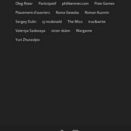
Oleg Rotar
Participatif
philibertnet.com
Pixie Games
Placement d'ouvriers
Roma Gewska
Roman Kuzmin
Sergey Dulin
sj mcdonald
The Mico
truc&write
Valeriya Sadovaya
victor dulon
Wargame
Yuri Zhuravljov