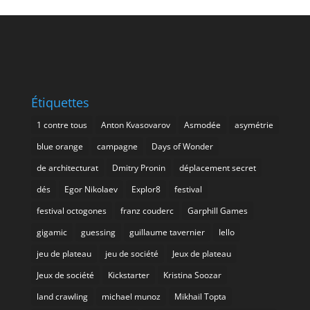
Étiquettes
1 contre tous
Anton Kvasovarov
Asmodée
asymétrie
blue orange
campagne
Days of Wonder
de architecturat
Dmitry Pronin
déplacement secret
dés
Egor Nikolaev
Explor8
festival
festival octogones
franz couderc
Garphill Games
gigamic
guessing
guillaume tavernier
Iello
jeu de plateau
jeu de société
Jeux de plateau
Jeux de société
Kickstarter
Kristina Soozar
land crawling
michael munoz
Mikhail Topta