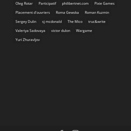
Oleg Rotar
Participatif
philibertnet.com
Pixie Games
Placement d'ouvriers
Roma Gewska
Roman Kuzmin
Sergey Dulin
sj mcdonald
The Mico
truc&write
Valeriya Sadovaya
victor dulon
Wargame
Yuri Zhuravljov