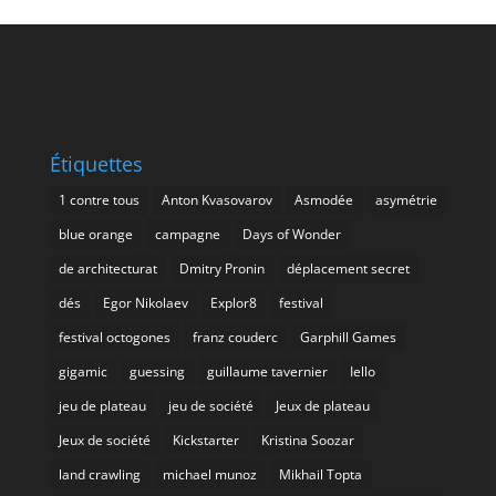
Étiquettes
1 contre tous
Anton Kvasovarov
Asmodée
asymétrie
blue orange
campagne
Days of Wonder
de architecturat
Dmitry Pronin
déplacement secret
dés
Egor Nikolaev
Explor8
festival
festival octogones
franz couderc
Garphill Games
gigamic
guessing
guillaume tavernier
Iello
jeu de plateau
jeu de société
Jeux de plateau
Jeux de société
Kickstarter
Kristina Soozar
land crawling
michael munoz
Mikhail Topta