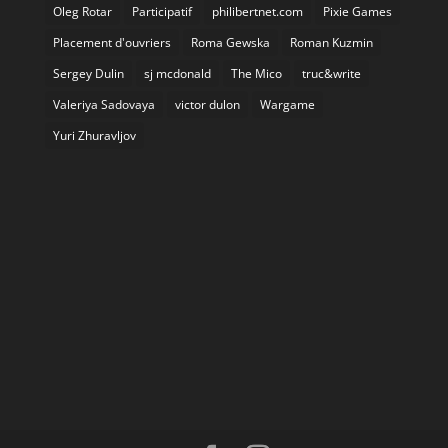
Oleg Rotar
Participatif
philibertnet.com
Pixie Games
Placement d'ouvriers
Roma Gewska
Roman Kuzmin
Sergey Dulin
sj mcdonald
The Mico
truc&write
Valeriya Sadovaya
victor dulon
Wargame
Yuri Zhuravljov