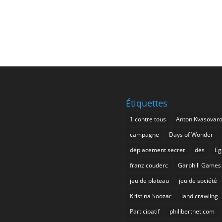
Étiquettes
1 contre tous
Anton Kvasovar
campagne
Days of Wonder
déplacement secret
dés
Eg
franz couderc
Garphill Games
jeu de plateau
jeu de société
Kristina Soozar
land crawling
Participatif
philibertnet.com