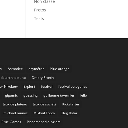
Non classé
Protos
Tests
ov
Asmodée
asymétrie
blue orange
de architecturat
Dmitry Pronin
or Nikolaev
Explor8
festival
festival octogones
gigamic
guessing
guillaume tavernier
Iello
Jeux de plateau
Jeux de société
Kickstarter
michael munoz
Mikhail Topta
Oleg Rotar
Pixie Games
Placement d'ouvriers