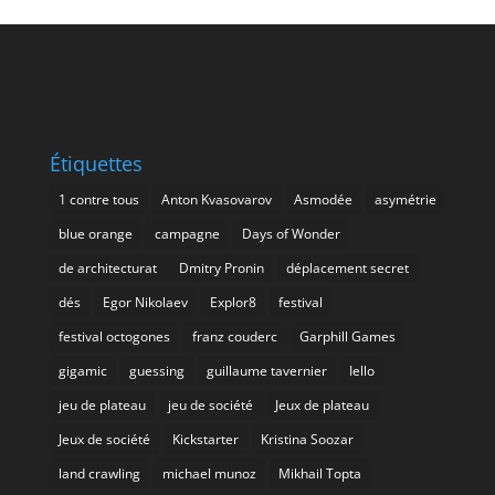
Étiquettes
1 contre tous
Anton Kvasovarov
Asmodée
asymétrie
blue orange
campagne
Days of Wonder
de architecturat
Dmitry Pronin
déplacement secret
dés
Egor Nikolaev
Explor8
festival
festival octogones
franz couderc
Garphill Games
gigamic
guessing
guillaume tavernier
Iello
jeu de plateau
jeu de société
Jeux de plateau
Jeux de société
Kickstarter
Kristina Soozar
land crawling
michael munoz
Mikhail Topta