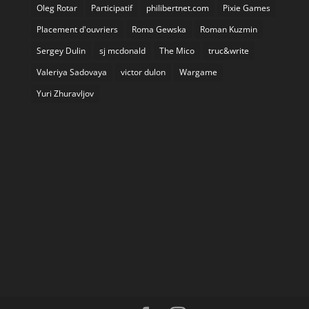
Oleg Rotar
Participatif
philibertnet.com
Pixie Games
Placement d'ouvriers
Roma Gewska
Roman Kuzmin
Sergey Dulin
sj mcdonald
The Mico
truc&write
Valeriya Sadovaya
victor dulon
Wargame
Yuri Zhuravljov