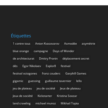
Étiquettes
1 contre tous
Anton Kvasovarov
Asmodée
asymétrie
blue orange
campagne
Days of Wonder
de architecturat
Dmitry Pronin
déplacement secret
dés
Egor Nikolaev
Explor8
festival
festival octogones
franz couderc
Garphill Games
gigamic
guessing
guillaume tavernier
Iello
jeu de plateau
jeu de société
Jeux de plateau
Jeux de société
Kickstarter
Kristina Soozar
land crawling
michael munoz
Mikhail Topta