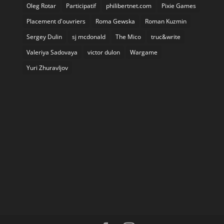
Oleg Rotar
Participatif
philibertnet.com
Pixie Games
Placement d'ouvriers
Roma Gewska
Roman Kuzmin
Sergey Dulin
sj mcdonald
The Mico
truc&write
Valeriya Sadovaya
victor dulon
Wargame
Yuri Zhuravljov