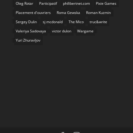
Oleg Rotar
Participatif
philibertnet.com
Pixie Games
Placement d'ouvriers
Roma Gewska
Roman Kuzmin
Sergey Dulin
sj mcdonald
The Mico
truc&write
Valeriya Sadovaya
victor dulon
Wargame
Yuri Zhuravljov