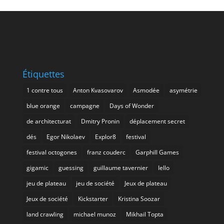
Étiquettes
1 contre tous
Anton Kvasovarov
Asmodée
asymétrie
blue orange
campagne
Days of Wonder
de architecturat
Dmitry Pronin
déplacement secret
dés
Egor Nikolaev
Explor8
festival
festival octogones
franz couderc
Garphill Games
gigamic
guessing
guillaume tavernier
Iello
jeu de plateau
jeu de société
Jeux de plateau
Jeux de société
Kickstarter
Kristina Soozar
land crawling
michael munoz
Mikhail Topta