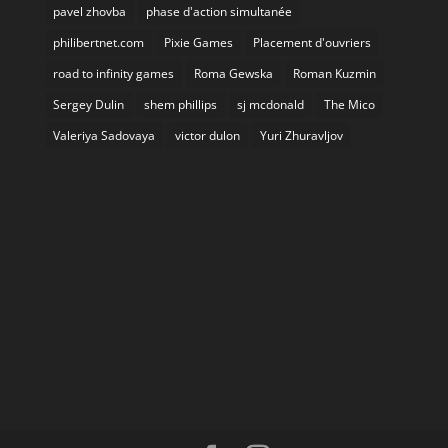
pavel zhovba
phase d'action simultanée
philibertnet.com
Pixie Games
Placement d'ouvriers
road to infinity games
Roma Gewska
Roman Kuzmin
Sergey Dulin
shem phillips
sj mcdonald
The Mico
Valeriya Sadovaya
victor dulon
Yuri Zhuravljov