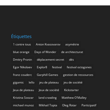
Étiquettes
1 contre tous
Anton Kvasovarov
asymétrie
blue orange
Days of Wonder
de architecturat
Dmitry Pronin
déplacement secret
dés
Egor Nikolaev
Explor8
festival
festival octogones
franz couderc
Garphill Games
gestion de ressources
gigamic
Iello
jeu de plateau
jeu de société
Jeux de plateau
Jeux de société
Kickstarter
Kristina Soozar
land crawling
Matthew O'Malley
michael munoz
Mikhail Topta
Oleg Rotar
Participatif