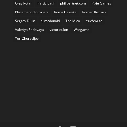
Oleg Rotar
Participatif
philibertnet.com
Pixie Games
Placement d'ouvriers
Roma Gewska
Roman Kuzmin
Sergey Dulin
sj mcdonald
The Mico
truc&write
Valeriya Sadovaya
victor dulon
Wargame
Yuri Zhuravljov