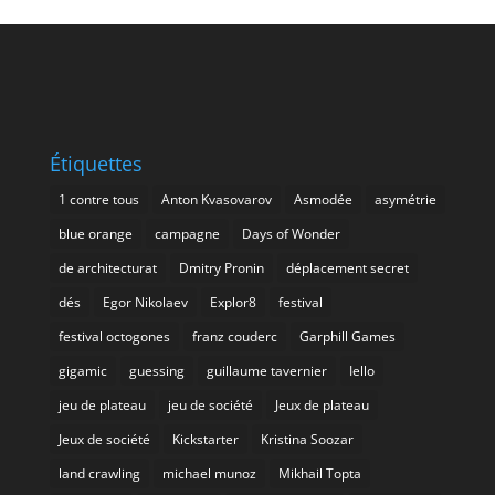
Étiquettes
1 contre tous
Anton Kvasovarov
Asmodée
asymétrie
blue orange
campagne
Days of Wonder
de architecturat
Dmitry Pronin
déplacement secret
dés
Egor Nikolaev
Explor8
festival
festival octogones
franz couderc
Garphill Games
gigamic
guessing
guillaume tavernier
Iello
jeu de plateau
jeu de société
Jeux de plateau
Jeux de société
Kickstarter
Kristina Soozar
land crawling
michael munoz
Mikhail Topta