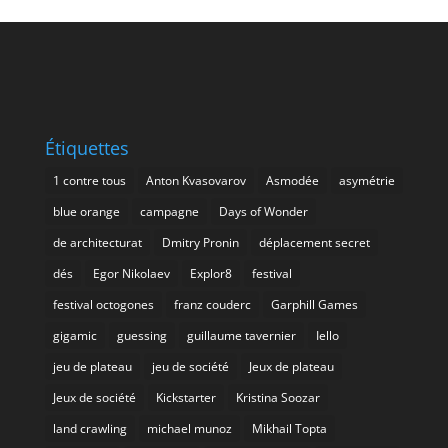
Étiquettes
1 contre tous
Anton Kvasovarov
Asmodée
asymétrie
blue orange
campagne
Days of Wonder
de architecturat
Dmitry Pronin
déplacement secret
dés
Egor Nikolaev
Explor8
festival
festival octogones
franz couderc
Garphill Games
gigamic
guessing
guillaume tavernier
Iello
jeu de plateau
jeu de société
Jeux de plateau
Jeux de société
Kickstarter
Kristina Soozar
land crawling
michael munoz
Mikhail Topta