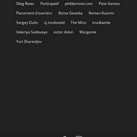
Oleg Rotar
Participatif
philibertnet.com
Pixie Games
Placement d'ouvriers
Roma Gewska
Roman Kuzmin
Sergey Dulin
sj mcdonald
The Mico
truc&write
Valeriya Sadovaya
victor dulon
Wargame
Yuri Zhuravljov