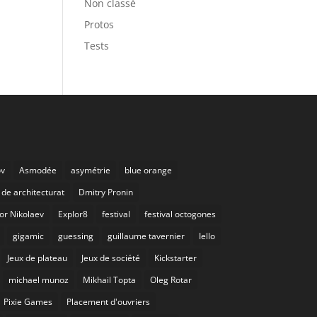
Non classé
Protos
Tests
ov
Asmodée
asymétrie
blue orange
de architecturat
Dmitry Pronin
or Nikolaev
Explor8
festival
festival octogones
gigamic
guessing
guillaume tavernier
Iello
Jeux de plateau
Jeux de société
Kickstarter
michael munoz
Mikhail Topta
Oleg Rotar
Pixie Games
Placement d'ouvriers