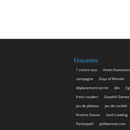
Étiquettes
1 contre tous
Anton Kvasovar
campagne
Days of Wonder
déplacement secret
dés
Eg
franz couderc
Garphill Games
jeu de plateau
jeu de société
Kristina Soozar
land crawling
Participatif
philibertnet.com