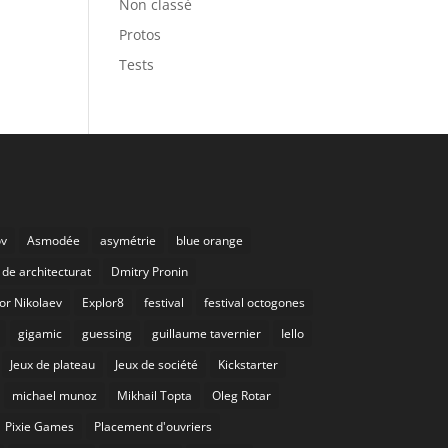
Non classé
Protos
Tests
ov
Asmodée
asymétrie
blue orange
de architecturat
Dmitry Pronin
or Nikolaev
Explor8
festival
festival octogones
gigamic
guessing
guillaume tavernier
Iello
Jeux de plateau
Jeux de société
Kickstarter
michael munoz
Mikhail Topta
Oleg Rotar
Pixie Games
Placement d'ouvriers