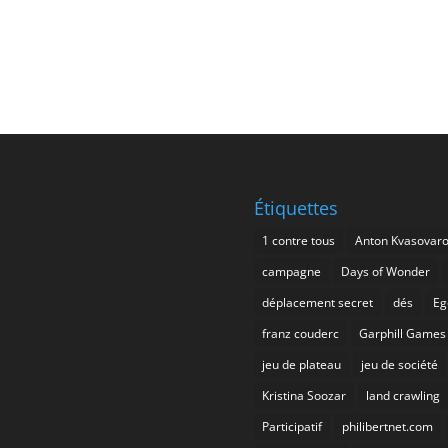
Étiquettes
1 contre tous
Anton Kvasovar
campagne
Days of Wonder
déplacement secret
dés
Eg
franz couderc
Garphill Games
jeu de plateau
jeu de société
Kristina Soozar
land crawling
Participatif
philibertnet.com