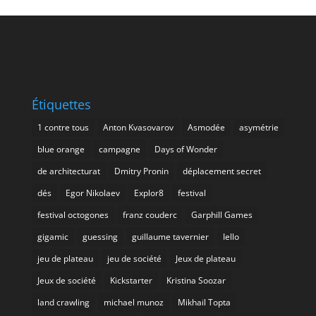
Étiquettes
1 contre tous
Anton Kvasovarov
Asmodée
asymétrie
blue orange
campagne
Days of Wonder
de architecturat
Dmitry Pronin
déplacement secret
dés
Egor Nikolaev
Explor8
festival
festival octogones
franz couderc
Garphill Games
gigamic
guessing
guillaume tavernier
Iello
jeu de plateau
jeu de société
Jeux de plateau
Jeux de société
Kickstarter
Kristina Soozar
land crawling
michael munoz
Mikhail Topta