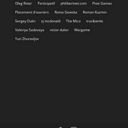
Oleg Rotar
Participatif
philibertnet.com
Pixie Games
Placement d'ouvriers
Roma Gewska
Roman Kuzmin
Sergey Dulin
sj mcdonald
The Mico
truc&write
Valeriya Sadovaya
victor dulon
Wargame
Yuri Zhuravljov