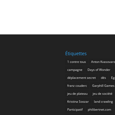
Étiquettes
1 contre tous
Anton Kvasovar
campagne
Days of Wonder
déplacement secret
dés
Eg
franz couderc
Garphill Games
jeu de plateau
jeu de société
Kristina Soozar
land crawling
Participatif
philibertnet.com