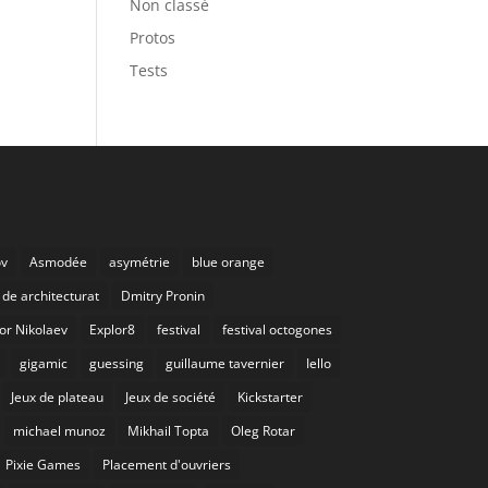
Non classé
Protos
Tests
ov
Asmodée
asymétrie
blue orange
de architecturat
Dmitry Pronin
or Nikolaev
Explor8
festival
festival octogones
gigamic
guessing
guillaume tavernier
Iello
Jeux de plateau
Jeux de société
Kickstarter
michael munoz
Mikhail Topta
Oleg Rotar
Pixie Games
Placement d'ouvriers