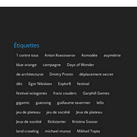
Étiquettes
1 contre tous
Anton Kvasovarov
Asmodée
asymétrie
blue orange
campagne
Days of Wonder
de architecturat
Dmitry Pronin
déplacement secret
dés
Egor Nikolaev
Explor8
festival
festival octogones
franz couderc
Garphill Games
gigamic
guessing
guillaume tavernier
Iello
jeu de plateau
jeu de société
Jeux de plateau
Jeux de société
Kickstarter
Kristina Soozar
land crawling
michael munoz
Mikhail Topta