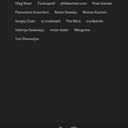
Oleg Rotar
Participatif
philibertnet.com
Pixie Games
Placement d'ouvriers
Roma Gewska
Roman Kuzmin
Sergey Dulin
sj mcdonald
The Mico
truc&write
Valeriya Sadovaya
victor dulon
Wargame
Yuri Zhuravljov