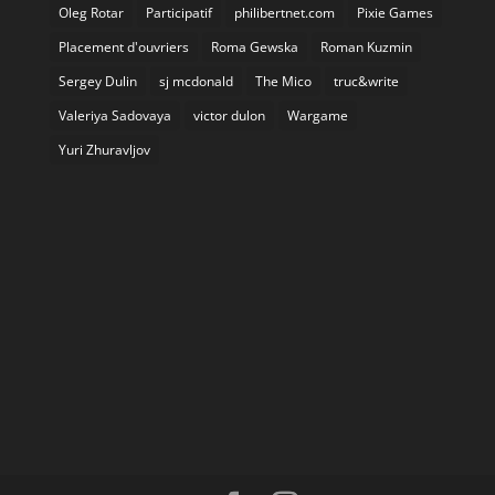
Oleg Rotar
Participatif
philibertnet.com
Pixie Games
Placement d'ouvriers
Roma Gewska
Roman Kuzmin
Sergey Dulin
sj mcdonald
The Mico
truc&write
Valeriya Sadovaya
victor dulon
Wargame
Yuri Zhuravljov