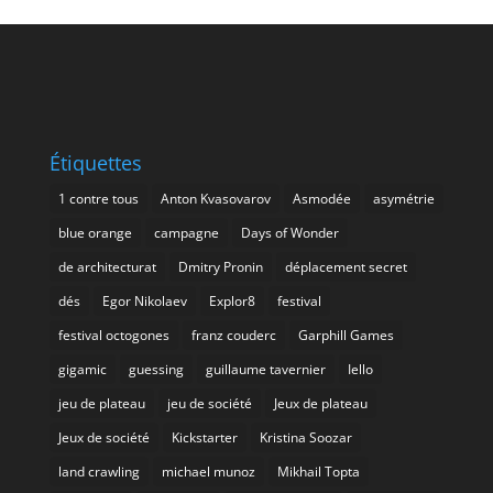
Étiquettes
1 contre tous
Anton Kvasovarov
Asmodée
asymétrie
blue orange
campagne
Days of Wonder
de architecturat
Dmitry Pronin
déplacement secret
dés
Egor Nikolaev
Explor8
festival
festival octogones
franz couderc
Garphill Games
gigamic
guessing
guillaume tavernier
Iello
jeu de plateau
jeu de société
Jeux de plateau
Jeux de société
Kickstarter
Kristina Soozar
land crawling
michael munoz
Mikhail Topta