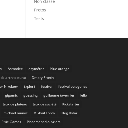
Non classé
Protos
Tests
ov
Asmodée
asymétrie
blue orange
de architecturat
Dmitry Pronin
or Nikolaev
Explor8
festival
festival octogones
gigamic
guessing
guillaume tavernier
Iello
Jeux de plateau
Jeux de société
Kickstarter
michael munoz
Mikhail Topta
Oleg Rotar
Pixie Games
Placement d'ouvriers