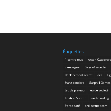
Étiquettes
1 contre tous
Anton Kvasovar
campagne
Days of Wonder
déplacement secret
dés
Eg
franz couderc
Garphill Games
jeu de plateau
jeu de société
Kristina Soozar
land crawling
Participatif
philibertnet.com