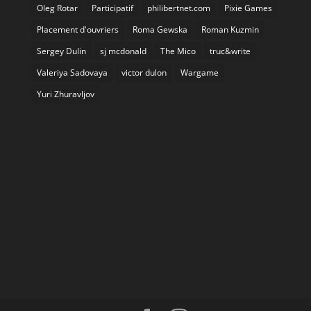
Oleg Rotar
Participatif
philibertnet.com
Pixie Games
Placement d'ouvriers
Roma Gewska
Roman Kuzmin
Sergey Dulin
sj mcdonald
The Mico
truc&write
Valeriya Sadovaya
victor dulon
Wargame
Yuri Zhuravljov