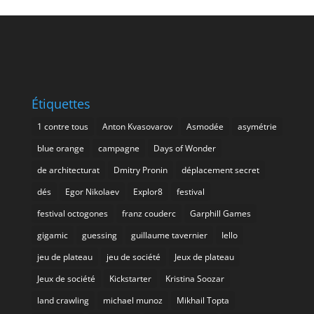
Étiquettes
1 contre tous
Anton Kvasovarov
Asmodée
asymétrie
blue orange
campagne
Days of Wonder
de architecturat
Dmitry Pronin
déplacement secret
dés
Egor Nikolaev
Explor8
festival
festival octogones
franz couderc
Garphill Games
gigamic
guessing
guillaume tavernier
Iello
jeu de plateau
jeu de société
Jeux de plateau
Jeux de société
Kickstarter
Kristina Soozar
land crawling
michael munoz
Mikhail Topta