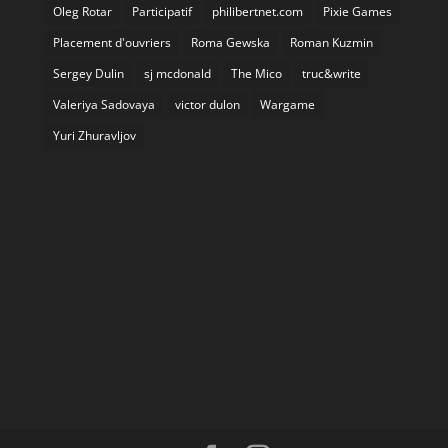
Oleg Rotar
Participatif
philibertnet.com
Pixie Games
Placement d'ouvriers
Roma Gewska
Roman Kuzmin
Sergey Dulin
sj mcdonald
The Mico
truc&write
Valeriya Sadovaya
victor dulon
Wargame
Yuri Zhuravljov