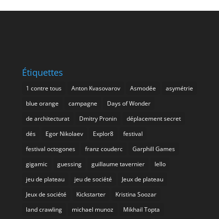
Étiquettes
1 contre tous
Anton Kvasovarov
Asmodée
asymétrie
blue orange
campagne
Days of Wonder
de architecturat
Dmitry Pronin
déplacement secret
dés
Egor Nikolaev
Explor8
festival
festival octogones
franz couderc
Garphill Games
gigamic
guessing
guillaume tavernier
Iello
jeu de plateau
jeu de société
Jeux de plateau
Jeux de société
Kickstarter
Kristina Soozar
land crawling
michael munoz
Mikhail Topta