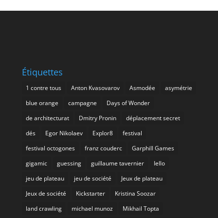
Étiquettes
1 contre tous
Anton Kvasovarov
Asmodée
asymétrie
blue orange
campagne
Days of Wonder
de architecturat
Dmitry Pronin
déplacement secret
dés
Egor Nikolaev
Explor8
festival
festival octogones
franz couderc
Garphill Games
gigamic
guessing
guillaume tavernier
Iello
jeu de plateau
jeu de société
Jeux de plateau
Jeux de société
Kickstarter
Kristina Soozar
land crawling
michael munoz
Mikhail Topta