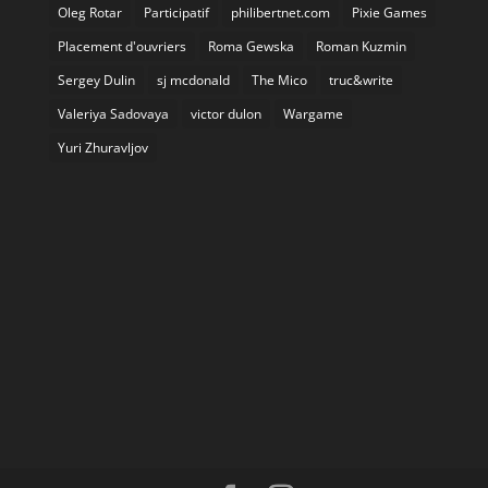
Oleg Rotar
Participatif
philibertnet.com
Pixie Games
Placement d'ouvriers
Roma Gewska
Roman Kuzmin
Sergey Dulin
sj mcdonald
The Mico
truc&write
Valeriya Sadovaya
victor dulon
Wargame
Yuri Zhuravljov