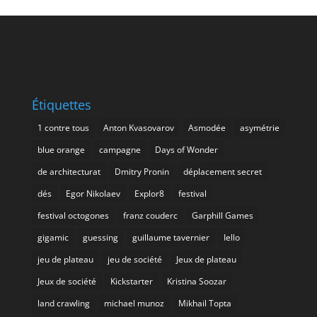
Étiquettes
1 contre tous
Anton Kvasovarov
Asmodée
asymétrie
blue orange
campagne
Days of Wonder
de architecturat
Dmitry Pronin
déplacement secret
dés
Egor Nikolaev
Explor8
festival
festival octogones
franz couderc
Garphill Games
gigamic
guessing
guillaume tavernier
Iello
jeu de plateau
jeu de société
Jeux de plateau
Jeux de société
Kickstarter
Kristina Soozar
land crawling
michael munoz
Mikhail Topta