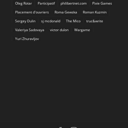
Oleg Rotar
Participatif
philibertnet.com
Pixie Games
Placement d'ouvriers
Roma Gewska
Roman Kuzmin
Sergey Dulin
sj mcdonald
The Mico
truc&write
Valeriya Sadovaya
victor dulon
Wargame
Yuri Zhuravljov