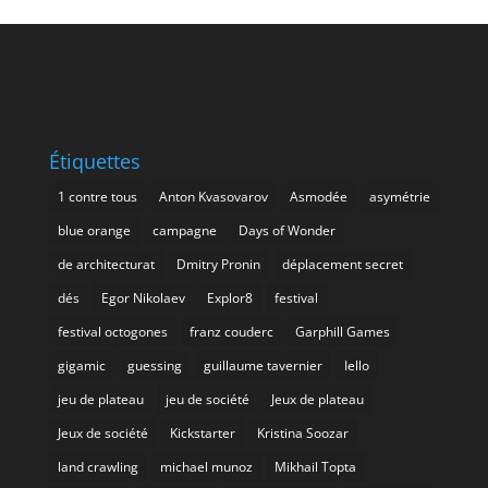
Étiquettes
1 contre tous
Anton Kvasovarov
Asmodée
asymétrie
blue orange
campagne
Days of Wonder
de architecturat
Dmitry Pronin
déplacement secret
dés
Egor Nikolaev
Explor8
festival
festival octogones
franz couderc
Garphill Games
gigamic
guessing
guillaume tavernier
Iello
jeu de plateau
jeu de société
Jeux de plateau
Jeux de société
Kickstarter
Kristina Soozar
land crawling
michael munoz
Mikhail Topta