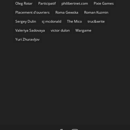
Oleg Rotar
Participatif
philibertnet.com
Pixie Games
Placement d'ouvriers
Roma Gewska
Roman Kuzmin
Sergey Dulin
sj mcdonald
The Mico
truc&write
Valeriya Sadovaya
victor dulon
Wargame
Yuri Zhuravljov