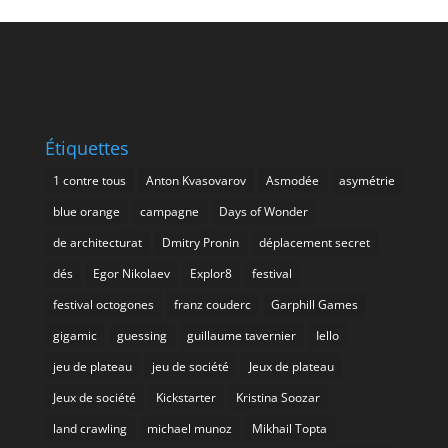
Étiquettes
1 contre tous
Anton Kvasovarov
Asmodée
asymétrie
blue orange
campagne
Days of Wonder
de architecturat
Dmitry Pronin
déplacement secret
dés
Egor Nikolaev
Explor8
festival
festival octogones
franz couderc
Garphill Games
gigamic
guessing
guillaume tavernier
Iello
jeu de plateau
jeu de société
Jeux de plateau
Jeux de société
Kickstarter
Kristina Soozar
land crawling
michael munoz
Mikhail Topta