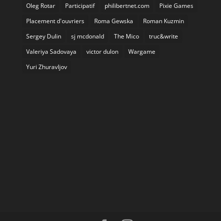
Oleg Rotar
Participatif
philibertnet.com
Pixie Games
Placement d'ouvriers
Roma Gewska
Roman Kuzmin
Sergey Dulin
sj mcdonald
The Mico
truc&write
Valeriya Sadovaya
victor dulon
Wargame
Yuri Zhuravljov