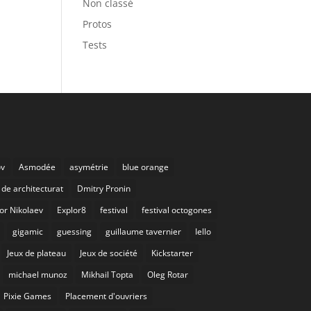
Non classé
Protos
Tests
ov
Asmodée
asymétrie
blue orange
de architecturat
Dmitry Pronin
or Nikolaev
Explor8
festival
festival octogones
gigamic
guessing
guillaume tavernier
Iello
Jeux de plateau
Jeux de société
Kickstarter
michael munoz
Mikhail Topta
Oleg Rotar
Pixie Games
Placement d'ouvriers