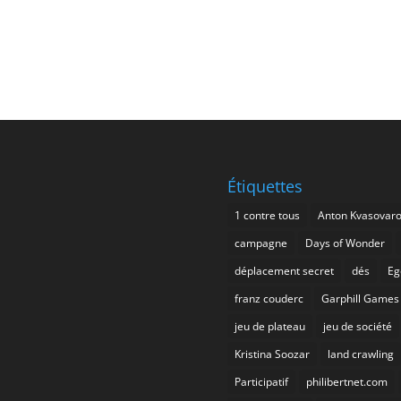
Étiquettes
1 contre tous
Anton Kvasovar
campagne
Days of Wonder
déplacement secret
dés
Eg
franz couderc
Garphill Games
jeu de plateau
jeu de société
Kristina Soozar
land crawling
Participatif
philibertnet.com