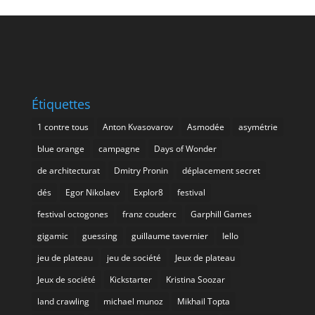
Étiquettes
1 contre tous
Anton Kvasovarov
Asmodée
asymétrie
blue orange
campagne
Days of Wonder
de architecturat
Dmitry Pronin
déplacement secret
dés
Egor Nikolaev
Explor8
festival
festival octogones
franz couderc
Garphill Games
gigamic
guessing
guillaume tavernier
Iello
jeu de plateau
jeu de société
Jeux de plateau
Jeux de société
Kickstarter
Kristina Soozar
land crawling
michael munoz
Mikhail Topta