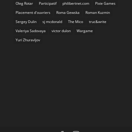
Oleg Rotar
Participatif
philibertnet.com
Pixie Games
Placement d'ouvriers
Roma Gewska
Roman Kuzmin
Sergey Dulin
sj mcdonald
The Mico
truc&write
Valeriya Sadovaya
victor dulon
Wargame
Yuri Zhuravljov