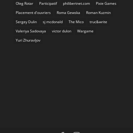
Oleg Rotar
Participatif
philibertnet.com
Pixie Games
Placement d'ouvriers
Roma Gewska
Roman Kuzmin
Sergey Dulin
sj mcdonald
The Mico
truc&write
Valeriya Sadovaya
victor dulon
Wargame
Yuri Zhuravljov