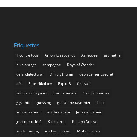
Étiquettes
1 contre tous
Anton Kvasovarov
Asmodée
asymétrie
blue orange
campagne
Days of Wonder
de architecturat
Dmitry Pronin
déplacement secret
dés
Egor Nikolaev
Explor8
festival
festival octogones
franz couderc
Garphill Games
gigamic
guessing
guillaume tavernier
Iello
jeu de plateau
jeu de société
Jeux de plateau
Jeux de société
Kickstarter
Kristina Soozar
land crawling
michael munoz
Mikhail Topta