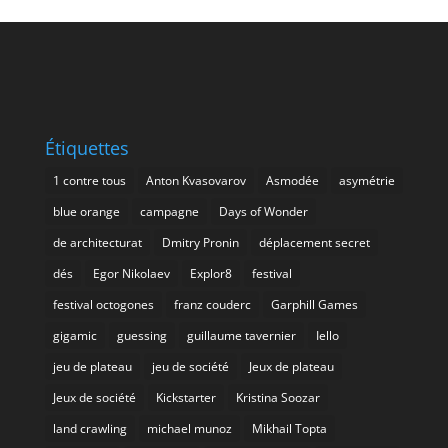
Étiquettes
1 contre tous
Anton Kvasovarov
Asmodée
asymétrie
blue orange
campagne
Days of Wonder
de architecturat
Dmitry Pronin
déplacement secret
dés
Egor Nikolaev
Explor8
festival
festival octogones
franz couderc
Garphill Games
gigamic
guessing
guillaume tavernier
Iello
jeu de plateau
jeu de société
Jeux de plateau
Jeux de société
Kickstarter
Kristina Soozar
land crawling
michael munoz
Mikhail Topta