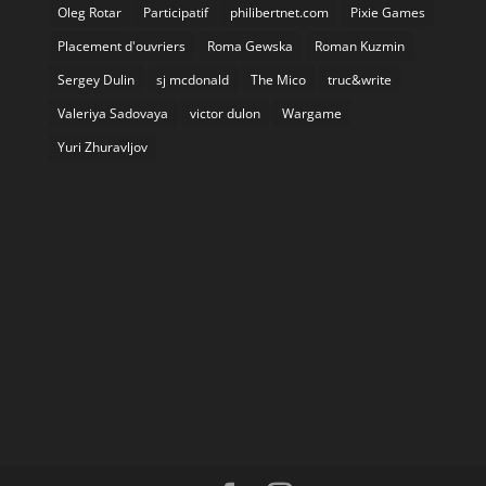
Oleg Rotar
Participatif
philibertnet.com
Pixie Games
Placement d'ouvriers
Roma Gewska
Roman Kuzmin
Sergey Dulin
sj mcdonald
The Mico
truc&write
Valeriya Sadovaya
victor dulon
Wargame
Yuri Zhuravljov