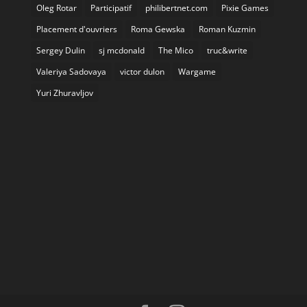
Oleg Rotar
Participatif
philibertnet.com
Pixie Games
Placement d'ouvriers
Roma Gewska
Roman Kuzmin
Sergey Dulin
sj mcdonald
The Mico
truc&write
Valeriya Sadovaya
victor dulon
Wargame
Yuri Zhuravljov