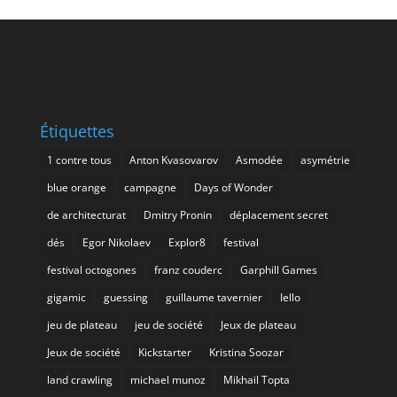
Étiquettes
1 contre tous
Anton Kvasovarov
Asmodée
asymétrie
blue orange
campagne
Days of Wonder
de architecturat
Dmitry Pronin
déplacement secret
dés
Egor Nikolaev
Explor8
festival
festival octogones
franz couderc
Garphill Games
gigamic
guessing
guillaume tavernier
Iello
jeu de plateau
jeu de société
Jeux de plateau
Jeux de société
Kickstarter
Kristina Soozar
land crawling
michael munoz
Mikhail Topta