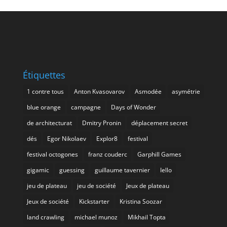
Étiquettes
1 contre tous
Anton Kvasovarov
Asmodée
asymétrie
blue orange
campagne
Days of Wonder
de architecturat
Dmitry Pronin
déplacement secret
dés
Egor Nikolaev
Explor8
festival
festival octogones
franz couderc
Garphill Games
gigamic
guessing
guillaume tavernier
Iello
jeu de plateau
jeu de société
Jeux de plateau
Jeux de société
Kickstarter
Kristina Soozar
land crawling
michael munoz
Mikhail Topta