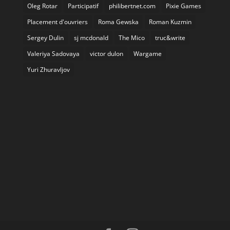
Oleg Rotar
Participatif
philibertnet.com
Pixie Games
Placement d'ouvriers
Roma Gewska
Roman Kuzmin
Sergey Dulin
sj mcdonald
The Mico
truc&write
Valeriya Sadovaya
victor dulon
Wargame
Yuri Zhuravljov