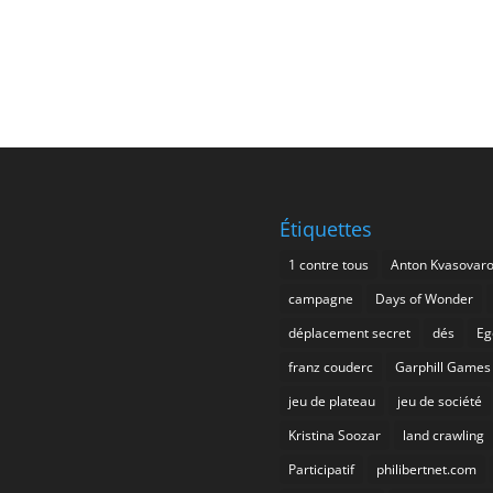
Étiquettes
1 contre tous
Anton Kvasovar
campagne
Days of Wonder
déplacement secret
dés
Eg
franz couderc
Garphill Games
jeu de plateau
jeu de société
Kristina Soozar
land crawling
Participatif
philibertnet.com