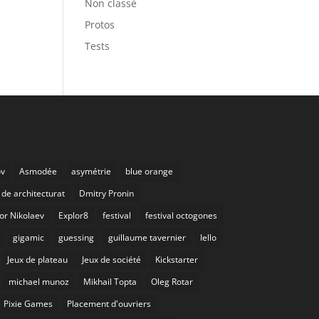
Non classé
Protos
Tests
ov
Asmodée
asymétrie
blue orange
de architecturat
Dmitry Pronin
or Nikolaev
Explor8
festival
festival octogones
gigamic
guessing
guillaume tavernier
Iello
Jeux de plateau
Jeux de société
Kickstarter
michael munoz
Mikhail Topta
Oleg Rotar
Pixie Games
Placement d'ouvriers