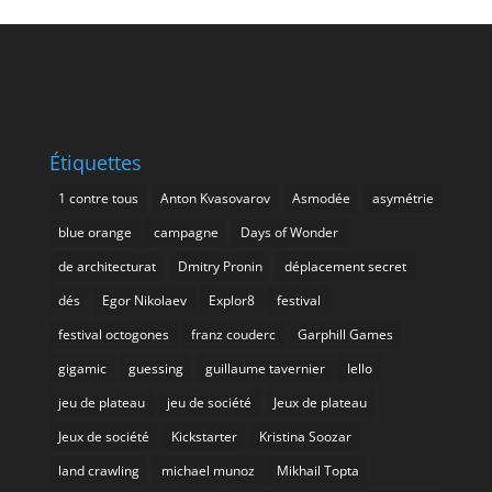
Étiquettes
1 contre tous
Anton Kvasovarov
Asmodée
asymétrie
blue orange
campagne
Days of Wonder
de architecturat
Dmitry Pronin
déplacement secret
dés
Egor Nikolaev
Explor8
festival
festival octogones
franz couderc
Garphill Games
gigamic
guessing
guillaume tavernier
Iello
jeu de plateau
jeu de société
Jeux de plateau
Jeux de société
Kickstarter
Kristina Soozar
land crawling
michael munoz
Mikhail Topta