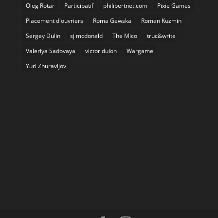
Oleg Rotar
Participatif
philibertnet.com
Pixie Games
Placement d'ouvriers
Roma Gewska
Roman Kuzmin
Sergey Dulin
sj mcdonald
The Mico
truc&write
Valeriya Sadovaya
victor dulon
Wargame
Yuri Zhuravljov