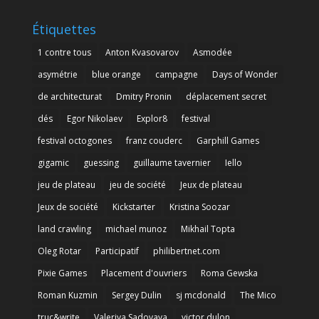
Étiquettes
1 contre tous
Anton Kvasovarov
Asmodée
asymétrie
blue orange
campagne
Days of Wonder
de architecturat
Dmitry Pronin
déplacement secret
dés
Egor Nikolaev
Explor8
festival
festival octogones
franz couderc
Garphill Games
gigamic
guessing
guillaume tavernier
Iello
jeu de plateau
jeu de société
Jeux de plateau
Jeux de société
Kickstarter
Kristina Soozar
land crawling
michael munoz
Mikhail Topta
Oleg Rotar
Participatif
philibertnet.com
Pixie Games
Placement d'ouvriers
Roma Gewska
Roman Kuzmin
Sergey Dulin
sj mcdonald
The Mico
truc&write
Valeriya Sadovaya
victor dulon