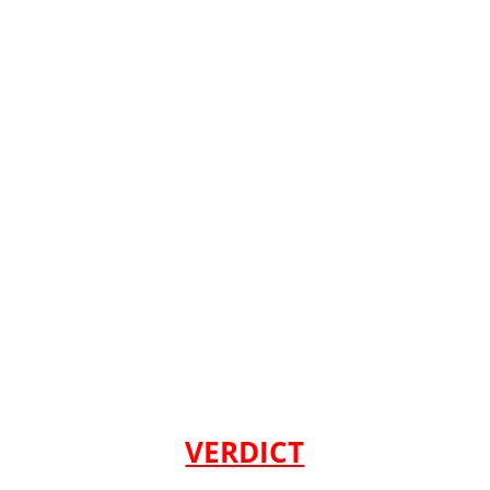
l
l
VERDICT
l