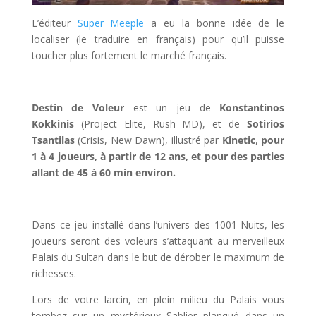
L’éditeur
Super Meeple
a eu la bonne idée de le
localiser (le traduire en français) pour qu’il puisse
toucher plus fortement le marché français.
l
Destin de Voleur
est un jeu de
Konstantinos
Kokkinis
(Project Elite, Rush MD), et de
Sotirios
Tsantilas
(Crisis, New Dawn), illustré par
Kinetic
,
pour
1 à 4 joueurs, à partir de 12 ans, et pour des parties
allant de 45 à 60 min environ.
l
Dans ce jeu installé dans l’univers des 1001 Nuits, les
joueurs seront des voleurs s’attaquant au merveilleux
Palais du Sultan dans le but de dérober le maximum de
richesses.
Lors de votre larcin, en plein milieu du Palais vous
tombez sur un mystérieux Sablier planqué dans un