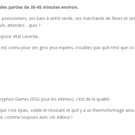
 des parties de 30-45 minutes environ.
poissonniers, ses bars à vinhõ verde, ses marchands de fleurs et se
euh, attendez… quoi ?
ropose Vital Lacerda…
 est connu pour ses gros jeux experts, n’oubliez pas qu’il n’est que co
yphon Games (EGG pour les intimes), c’est de la qualité.
 que c’est épais, solide et résistant et qu’il y a un thermoformage ainsi
ité, comme toujours avec cet éditeur !