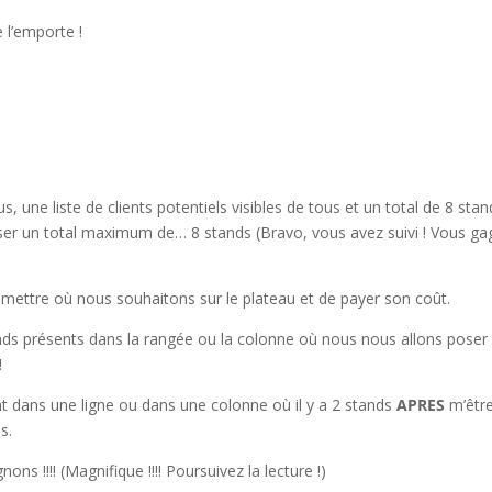
e l’emporte !
ne liste de clients potentiels visibles de tous et un total de 8 stan
ser un total maximum de… 8 stands (Bravo, vous avez suivi ! Vous g
le mettre où nous souhaitons sur le plateau et de payer son coût.
ands présents dans la rangée ou la colonne où nous nous allons poser
!
 dans une ligne ou dans une colonne où il y a 2 stands
APRES
m’êtr
s.
s !!!! (Magnifique !!!! Poursuivez la lecture !)