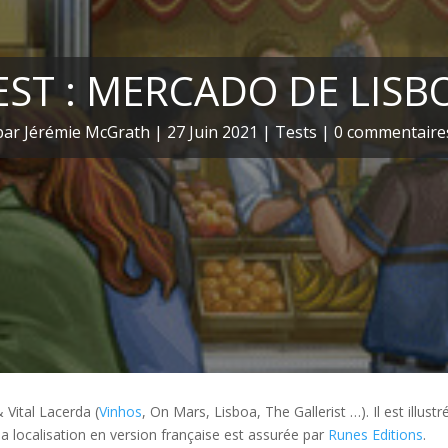
EST : MERCADO DE LISB
par
Jérémie McGrath
|
27 Juin 2021
|
Tests
|
0 commentaire
Vital Lacerda (
Vinhos
, On Mars, Lisboa, The Gallerist …). Il est illustr
Sa localisation en version française est assurée par
Runes Editions
.