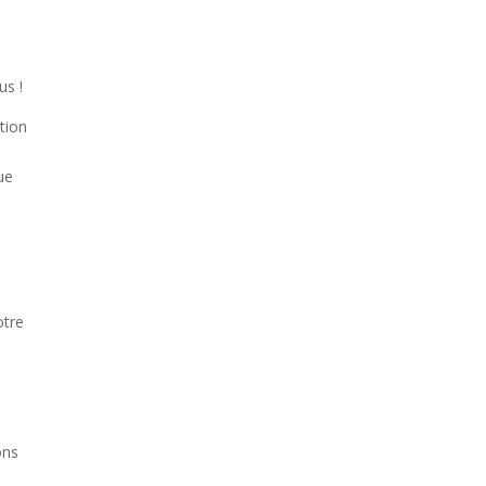
us !
tion
ue
otre
ons