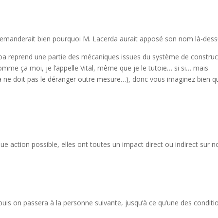
e demanderait bien pourquoi M. Lacerda aurait apposé son nom là-dess
oa reprend une partie des mécaniques issues du système de construc
s comme ça moi, je l’appelle Vital, même que je le tutoie… si si… mais
a ne doit pas le déranger outre mesure…), donc vous imaginez bien q
ue action possible, elles ont toutes un impact direct ou indirect sur n
puis on passera à la personne suivante, jusqu’à ce qu’une des conditi