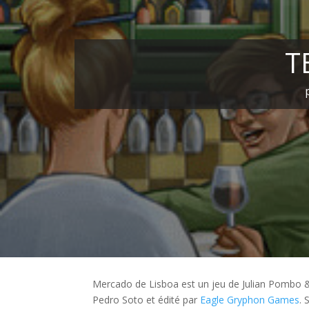
T
Mercado de Lisboa est un jeu de Julian Pombo & 
Pedro Soto et édité par
Eagle Gryphon Games
. 