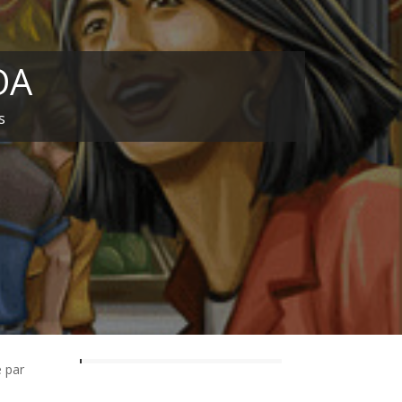
OA
s
é par