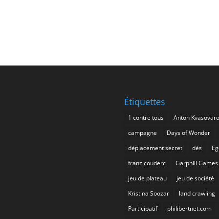
Étiquettes
1 contre tous
Anton Kvasovar
campagne
Days of Wonder
déplacement secret
dés
Eg
franz couderc
Garphill Games
jeu de plateau
jeu de société
Kristina Soozar
land crawling
Participatif
philibertnet.com