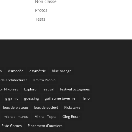
Non classé
Protos
Tests
ov
Asmodée
asymétrie
blue orange
de architecturat
Dmitry Pronin
or Nikolaev
Explor8
festival
festival octogones
gigamic
guessing
guillaume tavernier
Iello
Jeux de plateau
Jeux de société
Kickstarter
michael munoz
Mikhail Topta
Oleg Rotar
Pixie Games
Placement d'ouvriers